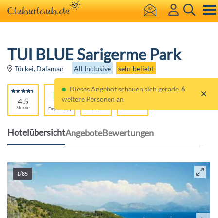
TUI BLUE Sarigerme Park
All Inclusive
sehr beliebt
Türkei, Dalaman
Dieses Angebot schauen sich gerade
6
weitere Personen an
4.5
99%
Für
Sterne
Empfehlung
Alle
Hotelübersicht
Angebote
Bewertungen
1/85