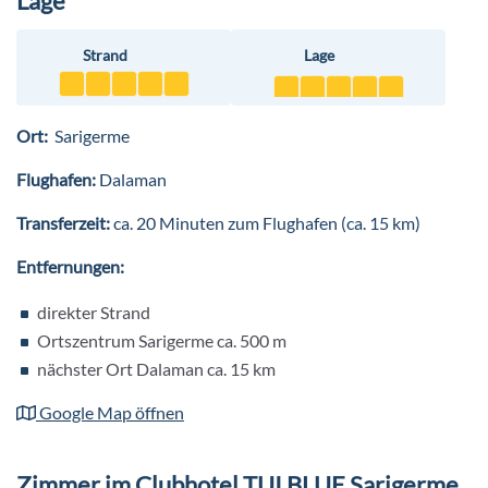
Lage
Flaschenwärmer oder ein Kinderhochstuhl bestellen. Die
Allerkleinsten von 0 bis 3 Jahren können Begleitung eines
Strand
Lage
Elternteils an einer Kinderspielgruppe teilnehmen. Gegen
Gebühr können Sie einen Babysitter anfragen.
Ort:
Sarigerme
Flughafen:
Dalaman
Transferzeit:
ca. 20 Minuten zum Flughafen (ca. 15 km)
Entfernungen:
direkter Strand
Ortszentrum Sarigerme ca. 500 m
nächster Ort Dalaman ca. 15 km
Google Map öffnen
Zimmer im Clubhotel TUI BLUE Sarigerme