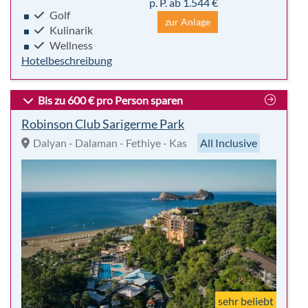
p. P. ab 1.544 €
Golf
zur Anlage
Kulinarik
Wellness
Hotelbeschreibung
Bis zu 600 € pro Person sparen
Robinson Club Sarigerme Park
Dalyan - Dalaman - Fethiye - Kas
All Inclusive
sehr beliebt