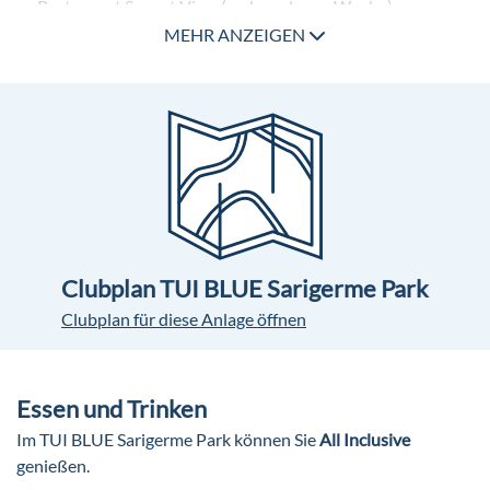
Restaurant Sunset View (mehrmals pro Woche)
BBQ Restaurant
MEHR ANZEIGEN
Beachbar
Pool Bar
TUI Bar
Pools
2 Pools
1 Kinderpool
1 Babypool
Clubplan TUI BLUE Sarigerme Park
Weitere Ausstattung
Clubplan für diese Anlage öffnen
WLAN/WiFi im gesamten Hotel (ohne Gebühr)
Souvenirshop
Friseur
Essen und Trinken
Konferenzraum
Im TUI BLUE Sarigerme Park können Sie
All Inclusive
Farewell-Lounge mit Umkleiden, Duschen und
genießen.
Schließfächern