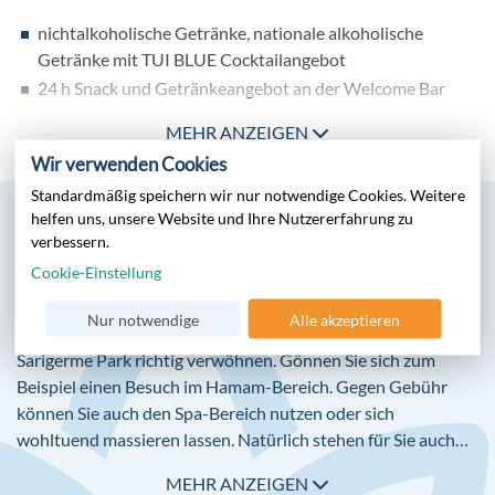
nichtalkoholische Getränke, nationale alkoholische
Getränke mit TUI BLUE Cocktailangebot
24 h Snack und Getränkeangebot an der Welcome Bar
Frühstücksbuffet mit frisch gepresstem Orangensaft
MEHR ANZEIGEN
Langschläferfrühstück
Wir verwenden Cookies
Kaffee/Tee und Kuchen am Nachmittag,
Standardmäßig speichern wir nur notwendige Cookies. Weitere
Kaffeespezialitäten
helfen uns, unsere Website und Ihre Nutzererfahrung zu
Snacks, Frozen Yoghurt & Eis
verbessern.
Á-la-carte-Restaurant 1 x pro Aufenthalt inklusive
Cookie-Einstellung
Wellness
Lunch Buffet, Dinner-Barbecue (1 x pro Aufenthalt
inklusive) und á-la-carte Frühstück (gegen Gebühr) im
Nur notwendige
Alle akzeptieren
Lassen Sie sich in Ihrem wohlverdienten Urlaub im TUI BLUE
Beach Restaurant
Sarigerme Park richtig verwöhnen. Gönnen Sie sich zum
Vegetarische, vegane und kalorienarme Speisen
Beispiel einen Besuch im Hamam-Bereich. Gegen Gebühr
verschiedene Kochstationen und eine Backstube im
können Sie auch den Spa-Bereich nutzen oder sich
Hauptrestaurant
wohltuend massieren lassen. Natürlich stehen für Sie auch
internationales Getränkeangebot gegen Gebühr
gegen Aufpreis Schönheits-/Beautyanwendungen zur
MEHR ANZEIGEN
Verfügung.