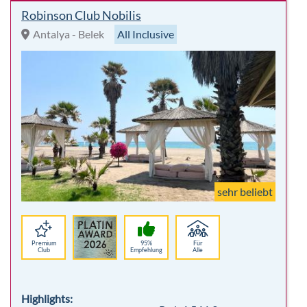
Robinson Club Nobilis
Antalya - Belek
All Inclusive
sehr beliebt
Premium
95%
Für
Club
Empfehlung
Alle
Highlights: