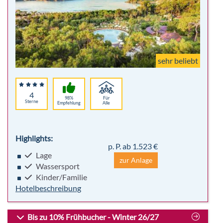
- Kanu
- Tretboot
- Stand-Up Paddling
sehr beliebt
4
98%
Für
Sterne
Empfehlung
Alle
Highlights:
p. P. ab 1.523 €
Lage
zur Anlage
Wassersport
Kinder/Familie
Hotelbeschreibung
Bis zu 10% Frühbucher - Winter 26/27