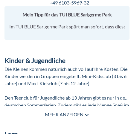
+49 6103-5969-32
Mein Tipp für das TUI BLUE Sarigerme Park
Im TUI BLUE Sarigerme Park spürt man sofort, dass diese Anl
Kinder & Jugendliche
Die Kleinen kommen natürlich auch voll auf Ihre Kosten. Die
Kinder werden in Gruppen eingeteilt: Mini-Kidsclub (3 bis 6
Jahre) und Maxi-Kidsclub (7 bis 12 Jahre).
Den Teenclub für Jugendliche ab 13 Jahren gibt es nur in den
deutschen Sommerferien. Zudem gibt es jede Menge Spaß im
Kinderpool oder im Babypool. Natürlich können sich die
MEHR ANZEIGEN
Kleinen auch auf dem Kinderspielplatz, Kinderspielzimmer
oder in der Minidisko austoben. Auf Anfrage können Sie auch
ein Babybett, Strandspielzeug, eine Babybadewanne, ein