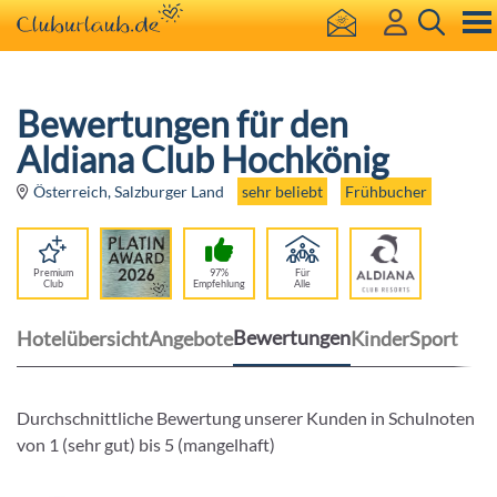
Bewertungen für den
Aldiana Club Hochkönig
sehr beliebt
Frühbucher
Österreich, Salzburger Land
Premium
97%
Für
Club
Empfehlung
Alle
Bewertungen
Hotelübersicht
Angebote
Kinder
Sport
Durchschnittliche Bewertung unserer Kunden in Schulnoten
von 1 (sehr gut) bis 5 (mangelhaft)