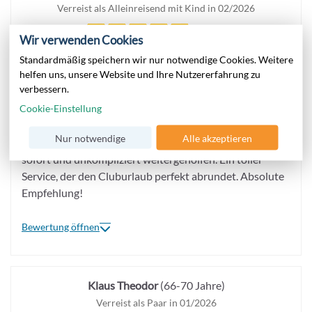
Verreist als Alleinreisend mit Kind in 02/2026
4,9 / 5
Wir verwenden Cookies
Ein großes Dankeschön an das Rezeptionsteam im
Standardmäßig speichern wir nur notwendige Cookies. Weitere
helfen uns, unsere Website und Ihre Nutzererfahrung zu
Aldiana Club Hochkönig! Der Check-in verlief super
verbessern.
schnell, reibungslos und super freundlich. Das gesamte
Cookie-Einstellung
Team ist extrem zuvorkommend und absolut
professionell. Es ist wirklich schön zu sehen, mit wie viel
Nur notwendige
Alle akzeptieren
Freude hier gearbeitet wird. Bei jeder Frage wurde uns
sofort und unkompliziert weitergeholfen. Ein toller
Service, der den Cluburlaub perfekt abrundet. Absolute
Empfehlung!
Bewertung öffnen
Klaus Theodor
(66-70 Jahre)
Verreist als Paar in 01/2026