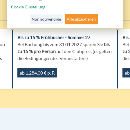
Cookie-Einstellung
CLUB-DEALS
Nur notwendige
Alle akzeptieren
Bis zu 15 % Frühbucher - Sommer 27
Bis
son
Bei Buchung bis zum 31.01.2027 sparen Sie
bis
Bei
zu 15 % pro Person
auf den Clubpreis (es gelten
zu 
is
die Bedingungen des Veranstalters)
die
ab 1.284,00 € p. P.
ab