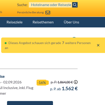
Suche:
ch
Persönliche Beratung:
Reiseziele
Reisethemen
Über Uns
Dieses Angebot schauen sich gerade
7
weitere Personen
an
ise
p. P.
 - 02.09.2026
1.864,00 €
-16%
l Inclusive, inkl. Flug
1.562 €
p. P. ab
mmer