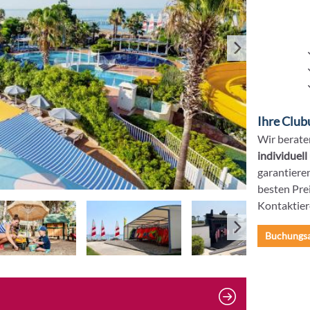
Ihre Club
Wir berate
individuell
garantiere
besten Prei
Kontaktier
Buchungs