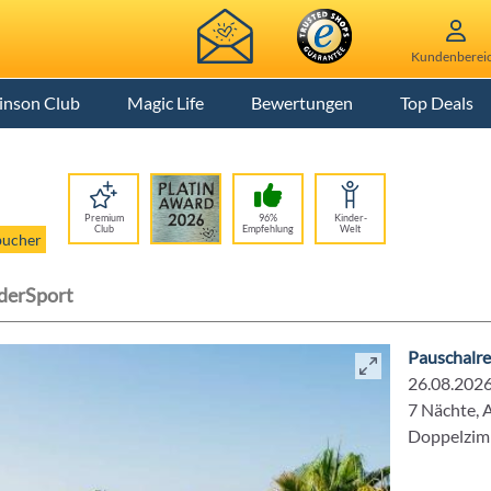
Kundenberei
inson Club
Magic Life
Bewertungen
Top Deals
Premium
96%
Kinder-
Club
Empfehlung
Welt
bucher
der
Sport
Pauschalre
26.08.2026
7 Nächte, Al
Doppelzi