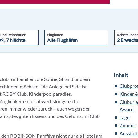
 und Reisedauer
Flughafen
Reiseteilneh
2 Erwach
2 Erwach
Inhalt
sclub für Familien, die Sonne, Strand und ein
Clubprof
binden möchten. Die Anlage bei Side ist
it ROBY Club, Kinderpoolparadies,
Kinder &
Möglichkeiten für abwechslungsreiche
Cluburla
ren immer wieder zurück – auch wegen der
Award
eams, des guten Essens und des Gefühls, im Club
Lage
Zimmer
Ausstat
te den ROBINSON Pamfilya nicht nur als Hotel am