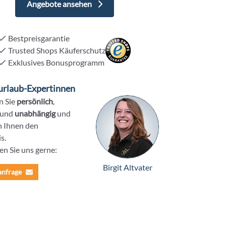
Angebote ansehen
Bestpreisgarantie
Trusted Shops Käuferschutz
Exklusives Bonusprogramm
urlaub-Expertinnen
n Sie
persönlich
,
und
unabhängig
und
n Ihnen den
s.
en Sie uns gerne:
Birgit Altvater
anfrage