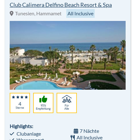
Club Calimera Delfino Beach Resort & Spa
Tunesien, Hammamet
All Inclusive
4
95%
Für
Sterne
Empfehlung
Alle
Highlights:
7 Nächte
Clubanlage
All Inclusive
Wassersport