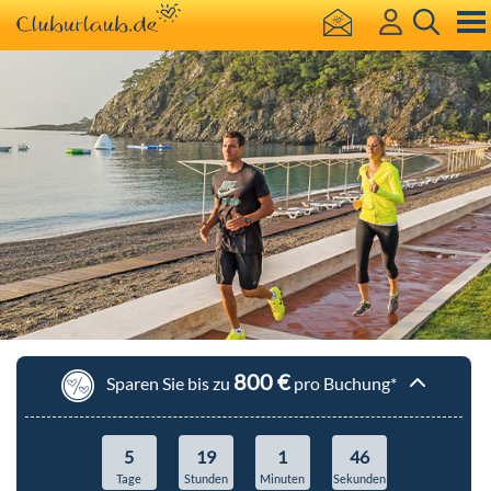
800 €
Sparen Sie bis zu
pro Buchung*
5
19
1
45
Tage
Stunden
Minuten
Sekunden