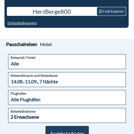
HerzBerge800
Code kopieren
Einlösebedingungen
Pauschalreisen
Hotel
Reiseziel / Hotel
Reisezeitraum und Reisedauer
Flughafen
Reiseteilnehmer
2 Erwachsene
2 Erwachsene
Angebote finden