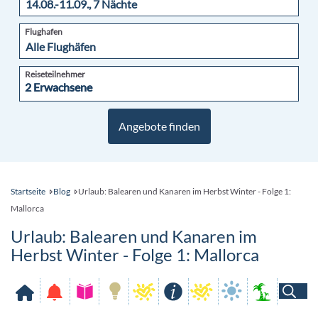
Flughafen
Reiseteilnehmer
2 Erwachsene
2 Erwachsene
Angebote finden
Startseite
Blog
Urlaub: Balearen und Kanaren im Herbst Winter - Folge 1:
Mallorca
Urlaub: Balearen und Kanaren im
Herbst Winter - Folge 1: Mallorca