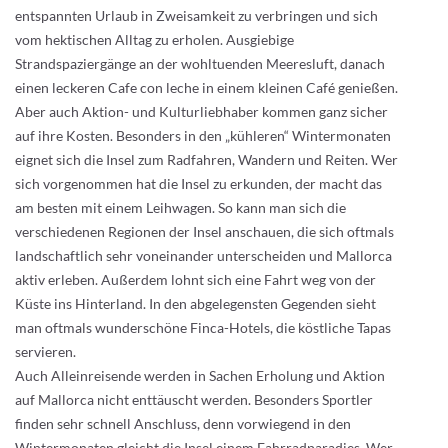
entspannten Urlaub in Zweisamkeit zu verbringen und sich
vom hektischen Alltag zu erholen. Ausgiebige
Strandspaziergänge an der wohltuenden Meeresluft, danach
einen leckeren Cafe con leche in einem kleinen Café genießen.
Aber auch Aktion- und Kulturliebhaber kommen ganz sicher
auf ihre Kosten. Besonders in den „kühleren“ Wintermonaten
eignet sich die Insel zum Radfahren, Wandern und Reiten. Wer
sich vorgenommen hat die Insel zu erkunden, der macht das
am besten mit einem Leihwagen. So kann man sich die
verschiedenen Regionen der Insel anschauen, die sich oftmals
landschaftlich sehr voneinander unterscheiden und Mallorca
aktiv erleben. Außerdem lohnt sich eine Fahrt weg von der
Küste ins Hinterland. In den abgelegensten Gegenden sieht
man oftmals wunderschöne Finca-Hotels, die köstliche Tapas
servieren.
Auch Alleinreisende werden in Sachen Erholung und Aktion
auf Mallorca nicht enttäuscht werden. Besonders Sportler
finden sehr schnell Anschluss, denn vorwiegend in den
Wintermonaten gleicht die Insel einem Fahrradparadies. Wer