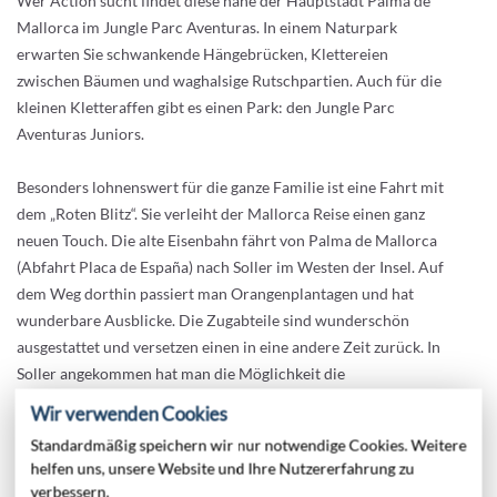
Wer Action sucht findet diese nahe der Hauptstadt Palma de
Mallorca im Jungle Parc Aventuras. In einem Naturpark
erwarten Sie schwankende Hängebrücken, Klettereien
zwischen Bäumen und waghalsige Rutschpartien. Auch für die
kleinen Kletteraffen gibt es einen Park: den Jungle Parc
Aventuras Juniors.
Besonders lohnenswert für die ganze Familie ist eine Fahrt mit
dem „Roten Blitz“. Sie verleiht der Mallorca Reise einen ganz
neuen Touch. Die alte Eisenbahn fährt von Palma de Mallorca
(Abfahrt Placa de España) nach Soller im Westen der Insel. Auf
dem Weg dorthin passiert man Orangenplantagen und hat
wunderbare Ausblicke. Die Zugabteile sind wunderschön
ausgestattet und versetzen einen in eine andere Zeit zurück. In
Soller angekommen hat man die Möglichkeit die
wunderschöne Stadt zu erkunden und dann weiter mit einer
Wir verwenden Cookies
offenen, ebenso alten Straßenbahn die letzten Meter bis nach
Standardmäßig speichern wir nur notwendige Cookies. Weitere
Port de Soller zu fahren – ein Stadtteil Sollers direkt am Meer
helfen uns, unsere Website und Ihre Nutzererfahrung zu
gelegen. Dort können Sie die Promenade entlang schlendern,
verbessern.