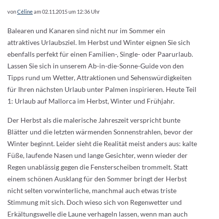
von
Céline
am 02.11.2015 um 12:36 Uhr
Balearen und Kanaren sind nicht nur im Sommer ein
attraktives Urlaubsziel. Im Herbst und Winter eignen Sie sich
ebenfalls perfekt für einen Familien-, Single- oder Paarurlaub.
Lassen Sie sich in unserem Ab-in-die-Sonne-Guide von den
Tipps rund um Wetter, Attraktionen und Sehenswürdigkeiten
für Ihren nächsten Urlaub unter Palmen inspirieren. Heute Teil
1: Urlaub auf Mallorca im Herbst, Winter und Frühjahr.
Der Herbst als die malerische Jahreszeit verspricht bunte
Blätter und die letzten wärmenden Sonnenstrahlen, bevor der
Winter beginnt. Leider sieht die Realität meist anders aus: kalte
Füße, laufende Nasen und lange Gesichter, wenn wieder der
Regen unablässig gegen die Fensterscheiben trommelt. Statt
einem schönen Ausklang für den Sommer bringt der Herbst
nicht selten vorwinterliche, manchmal auch etwas triste
Stimmung mit sich. Doch wieso sich von Regenwetter und
Erkältungswelle die Laune verhageln lassen, wenn man auch