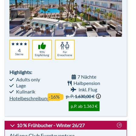
4
93%
Für
Sterne
Empfehlung
Erwachsene
Highlights:
7 Nächte
Adults only
Halbpension
Lage
inkl. Flug
Kulinarik
p. P.
1.630,00 €
-16%
Hotelbeschreibung
p.P. ab 1.363 €
10 % Frühbucher - Winter 26/27
Aldiana Club Fuerteventura