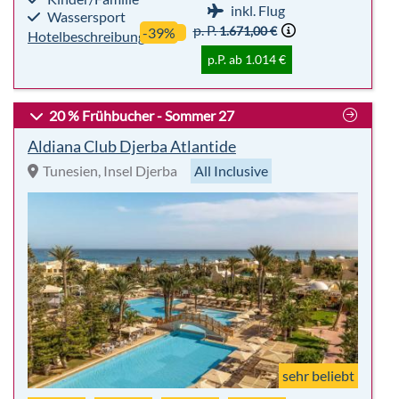
inkl. Flug
Wassersport
p. P.
1.671,00 €
-39%
Hotelbeschreibung
p.P. ab 1.014 €
20 % Frühbucher - Sommer 27
Aldiana Club Djerba Atlantide
Tunesien, Insel Djerba
All Inclusive
sehr beliebt