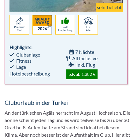
sehr beliebt
Premium
96%
Für
Club
Empfehlung
Alle
Highlights:
7 Nächte
Clubanlage
All Inclusive
Fitness
inkl. Flug
Lage
Hotelbeschreibung
p.P. ab 1.382 €
Cluburlaub in der Türkei
An der türkischen Ägäis herrscht im August Hochsaison. Die
Sonne scheint jeden Tag und es wird teilweise bis zu über 30
Grad heiß. Aufenthalte am Strand sind ideal bei diesem
Klima. Aber noch besser ist der Aufenthalt im Club. Hier gibt