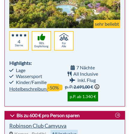
sehr beliebt
4
98%
Für
Sterne
Empfehlung
Alle
Highlights:
7 Nächte
Lage
All Inclusive
Wassersport
inkl. Flug
Kinder/Familie
p. P.
2.691,00 €
-50%
Hotelbeschreibung
p.P. ab 1.340 €
Bis zu 600 € pro Person sparen
Robinson Club Camyuva
Kemer - Beldibi
All Inclusive