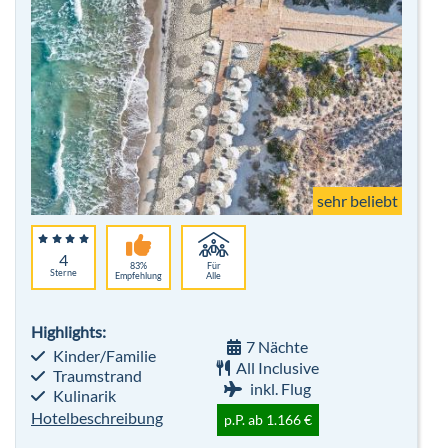
sehr beliebt
4
83%
Für
Sterne
Empfehlung
Alle
Highlights:
7 Nächte
Kinder/Familie
All Inclusive
Traumstrand
inkl. Flug
Kulinarik
Hotelbeschreibung
p.P. ab 1.166 €