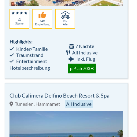
4
84%
Für
Sterne
Empfehlung
Alle
Highlights:
7 Nächte
Kinder/Familie
All Inclusive
Traumstrand
inkl. Flug
Entertainment
Hotelbeschreibung
p.P. ab 703 €
Club Calimera Delfino Beach Resort & Spa
Tunesien, Hammamet
All Inclusive