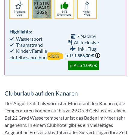
Premium
94%
Kinder-
Club
Empfehlung
Welt
Highlights:
7 Nächte
Wassersport
All Inclusive
Traumstrand
inkl. Flug
Kinder/Familie
p. P.
1.586,00 €
-30%
Hotelbeschreibung
p.P. ab 1.095 €
Cluburlaub auf den Kanaren
Der August zählt als wärmster Monat auf den Kanaren, die
Temperaturen können auf bis zu 29 Grad Celsius ansteigen.
Bei 22 Grad Wassertemperatur ist das Baden im Meer sehr
angenehm. In einem Clubhotel gibt es ein vielseitiges
Angebot an Freizeitaktivitäten oder Sie verbringen Ihre Zeit