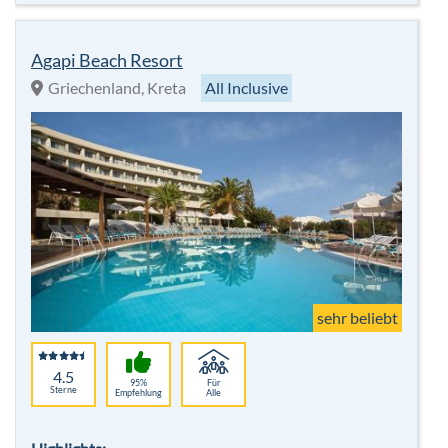
Agapi Beach Resort
Griechenland, Kreta
All Inclusive
sehr beliebt
4.5
95%
Für
Sterne
Empfehlung
Alle