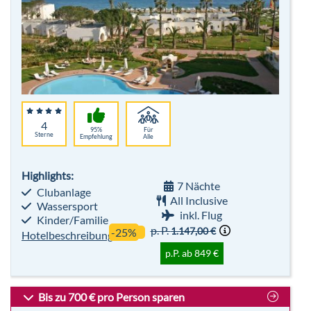
4
95%
Für
Sterne
Empfehlung
Alle
Highlights:
7 Nächte
Clubanlage
All Inclusive
Wassersport
inkl. Flug
Kinder/Familie
p. P.
1.147,00 €
-25%
Hotelbeschreibung
p.P. ab 849 €
Bis zu 700 € pro Person sparen