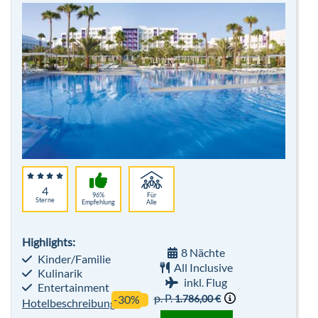
4
96%
Für
Sterne
Empfehlung
Alle
Highlights:
8 Nächte
Kinder/Familie
All Inclusive
Kulinarik
inkl. Flug
Entertainment
p. P.
1.786,00 €
-30%
Hotelbeschreibung