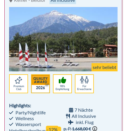
sehr beliebt
Premium
98%
Für
Club
Empfehlung
Erwachsene
Highlights:
7 Nächte
Party/Nightlife
All Inclusive
Wellness
inkl. Flug
Wassersport
p. P.
1.668,00 €
-12%
Hotelbeschreibung