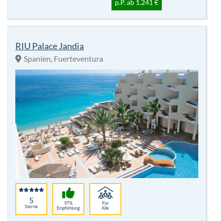
p.P. ab 1.241 €
RIU Palace Jandia
Spanien, Fuerteventura
5
97%
Für
Sterne
Empfehlung
Alle