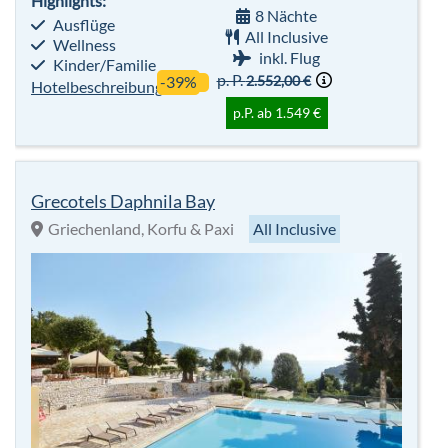
Highlights:
8 Nächte
Ausflüge
All Inclusive
Wellness
inkl. Flug
Kinder/Familie
p. P.
2.552,00 €
-39%
Hotelbeschreibung
p.P. ab 1.549 €
Grecotels Daphnila Bay
Griechenland, Korfu & Paxi
All Inclusive