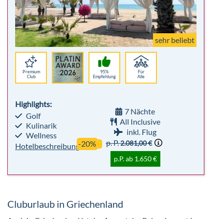
sehr beliebt
Premium
95%
Für
Club
Empfehlung
Alle
Highlights:
7 Nächte
Golf
All Inclusive
Kulinarik
inkl. Flug
Wellness
p. P.
2.081,00 €
-20%
Hotelbeschreibung
p.P. ab 1.650 €
Cluburlaub in Griechenland