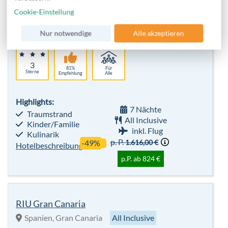
Cookie-Einstellung
Nur notwendige
Alle akzeptieren
sehr beliebt
3
81%
Für
Sterne
Empfehlung
Alle
Highlights:
7 Nächte
Traumstrand
All Inclusive
Kinder/Familie
inkl. Flug
Kulinarik
p. P.
1.616,00 €
-49%
Hotelbeschreibung
p.P. ab 824 €
RIU Gran Canaria
Spanien, Gran Canaria
All Inclusive