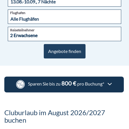
Flughafen
Reiseteilnehmer
2 Erwachsene
2 Erwachsene
Angebote finden
800 €
Sparen Sie bis zu
pro Buchung*
Cluburlaub im August 2026/2027
buchen