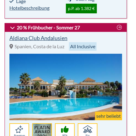
Lage
Hotelbeschreibung
p.P. ab 1.382 €
20 % Frühbucher - Sommer 27
Aldiana Club Andalusien
Spanien, Costa de la Luz
All Inclusive
sehr beliebt
Premium
95%
Für