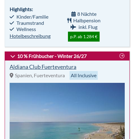
Highlights:
8 Nächte
Kinder/Familie
Halbpension
Traumstrand
inkl. Flug
Wellness
Hotelbeschreibung
p.P. ab 1.284 €
10 % Frühbucher - Winter 26/27
Aldiana Club Fuerteventura
Spanien, Fuerteventura
All Inclusive