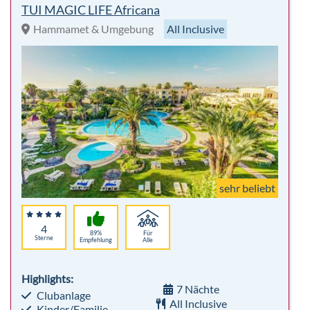
TUI MAGIC LIFE Africana
Hammamet & Umgebung
All Inclusive
sehr beliebt
4
89%
Für
Sterne
Empfehlung
Alle
Highlights:
7 Nächte
Clubanlage
All Inclusive
Kinder/Familie