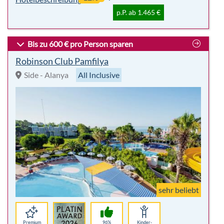
p.P. ab 1.465 €
Bis zu 600 € pro Person sparen
Robinson Club Pamfilya
Side - Alanya
All Inclusive
sehr beliebt
Premium
96%
Kinder-