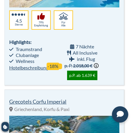
4.5
79%
Für
Sterne
Empfehlung
Alle
Highlights:
7 Nächte
Traumstrand
All Inclusive
Clubanlage
inkl. Flug
Wellness
p. P.
2.018,00 €
-18%
Hotelbeschreibung
p.P. ab 1.639 €
Grecotels Corfu Imperial
Griechenland, Korfu & Paxi