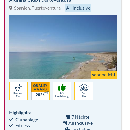
Spanien, Fuerteventura
All Inclusive
sehr beliebt
Premium
96%
Für
Club
Empfehlung
Alle
Highlights:
7 Nächte
Clubanlage
All Inclusive
Fitness
inkl. Flug