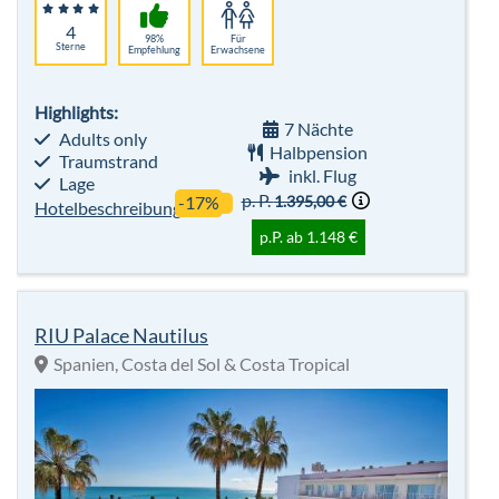
4
98%
Für
Sterne
Empfehlung
Erwachsene
Highlights:
7 Nächte
Adults only
Halbpension
Traumstrand
inkl. Flug
Lage
p. P.
1.395,00 €
-17%
Hotelbeschreibung
p.P. ab 1.148 €
RIU Palace Nautilus
Spanien, Costa del Sol & Costa Tropical