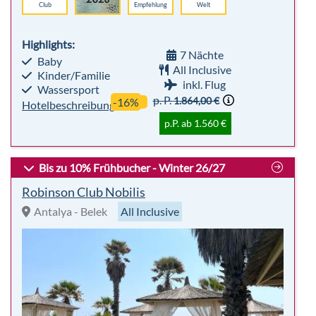
Club
Empfehlung
Welt
Highlights:
7 Nächte
Baby
All Inclusive
Kinder/Familie
inkl. Flug
Wassersport
p. P.
1.864,00 €
-16%
Hotelbeschreibung
p.P. ab 1.560 €
Bis zu 10% Frühbucher - Winter 26/27
Robinson Club Nobilis
Antalya - Belek
All Inclusive