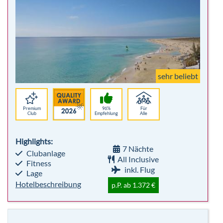
Premium
96%
Für
Club
Empfehlung
Alle
Highlights:
7 Nächte
Clubanlage
All Inclusive
Fitness
inkl. Flug
Lage
Hotelbeschreibung
p.P. ab 1.372 €
Kuredu Island Resort
Malediven
All Inclusive