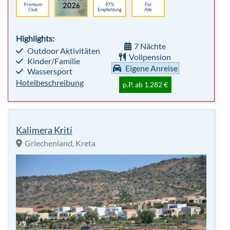
p.P. ab 1.282 €
Kalimera Kriti
Griechenland, Kreta
sehr beliebt
Premium
90%
Für
Club
Empfehlung
Alle