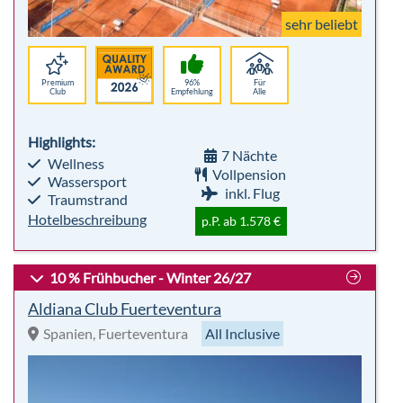
7 Nächte
Wellness
Vollpension
Wassersport
inkl. Flug
Traumstrand
Hotelbeschreibung
p.P. ab 1.578 €
10 % Frühbucher - Winter 26/27
Aldiana Club Fuerteventura
Spanien, Fuerteventura
All Inclusive
sehr beliebt