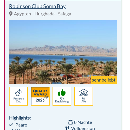
sehr beliebt
Premium
93%
Für
Club
Empfehlung
Alle
Highlights:
8 Nächte
Paare
Vollpension
Wassersport
inkl. Flug
Tauchen
p. P.
1.578,00 €
-17%
Hotelbeschreibung
p.P. ab 1.307 €
10 % Frühbucher - Winter 26/27