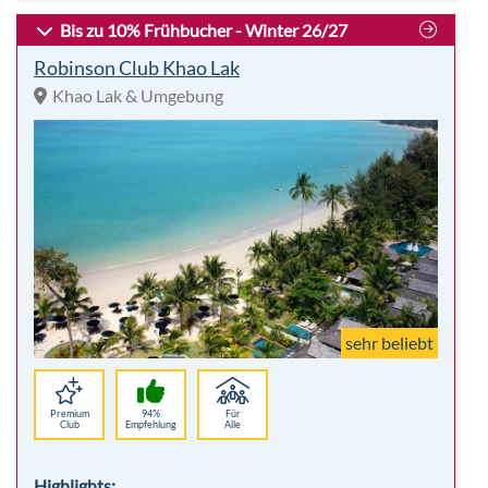
sehr beliebt
Premium
94%
Für
Club
Empfehlung
Alle
Highlights:
8 Nächte
Kulinarik
Frühstück
Lage
inkl. Flug
Traumstrand
p. P.
1.797,00 €
-42%
Hotelbeschreibung
p.P. ab 1.029 €