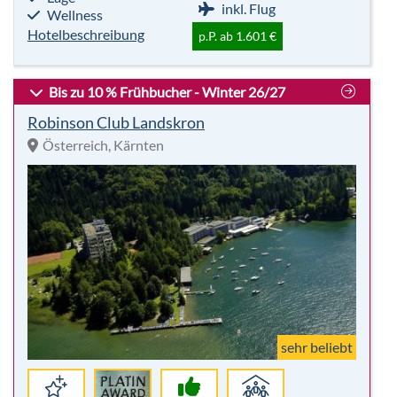
Österreich, Kärnten
sehr beliebt
Premium
97%
Für
Club
Empfehlung
Alle
Highlights:
7 Nächte
Outdoor Aktivitäten
Vollpension
Kinder/Familie
Eigene Anreise
Wassersport
Hotelbeschreibung