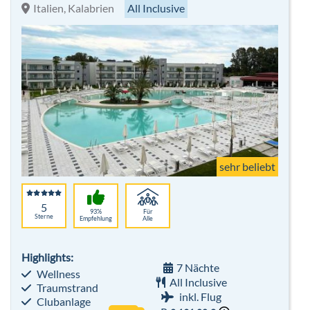
sehr beliebt
5
93%
Für
Sterne
Empfehlung
Alle
Highlights:
7 Nächte
Wellness
All Inclusive
Traumstrand
inkl. Flug
Clubanlage
p. P.
2.191,00 €
-43%
Hotelbeschreibung
p.P. ab 1.237 €
Bis zu 700 € pro Person sparen
TUI MAGIC LIFE Kalawy
Hurghada - Safaga - El Gouna
All Inclusive