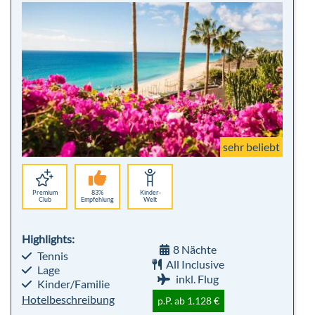
sehr beliebt
Premium
83%
Kinder-
Club
Empfehlung
Welt
Highlights:
8 Nächte
Tennis
All Inclusive
Lage
inkl. Flug
Kinder/Familie
Hotelbeschreibung
p.P. ab 1.128 €
Dreams Jardin Tropical
Spanien, Teneriffa