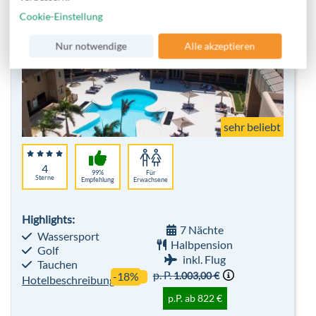
sehr beliebt
Cookie-Einstellung
Nur notwendige
Alle akzeptieren
4
99%
Für
Sterne
Empfehlung
Erwachsene
Highlights:
7 Nächte
Wassersport
Halbpension
Golf
inkl. Flug
Tauchen
p. P.
1.003,00 €
-18%
Hotelbeschreibung
p.P. ab 822 €
Bis zu 700 € pro Person sparen
TUI MAGIC LIFE Calabria
Kalabrien
All Inclusive