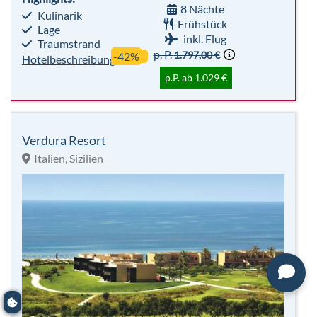
Verdura Resort
Italien, Sizilien
5
97%
Für
Sterne
Empfehlung
Alle
Highlights:
7 Nächte
Golf