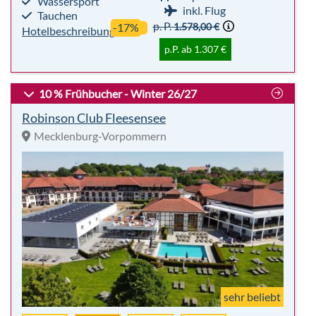
Robinson Club Fleesensee
Mecklenburg-Vorpommern
sehr beliebt
Premium
93%
Für
Club
Empfehlung
Alle
Highlights:
7 Nächte
Events
Vollpension
Entertainment