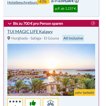
sehr beliebt
4
97%
Für
Sterne
Empfehlung
Alle
Highlights:
7 Nächte
Tauchen
All Inclusive
Clubanlage
inkl. Flug
Wassersport
p. P.
1.411,00 €
-25%
Hotelbeschreibung