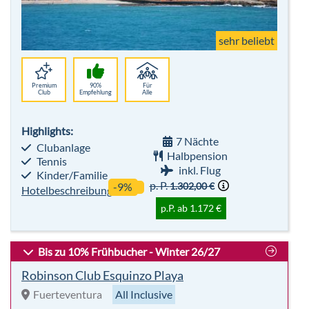
Highlights:
7 Nächte
Clubanlage
Halbpension
Tennis
inkl. Flug
Kinder/Familie
p. P.
1.302,00 €
-9%
Hotelbeschreibung
p.P. ab 1.172 €
Bis zu 10% Frühbucher - Winter 26/27
Robinson Club Esquinzo Playa
Fuerteventura
All Inclusive