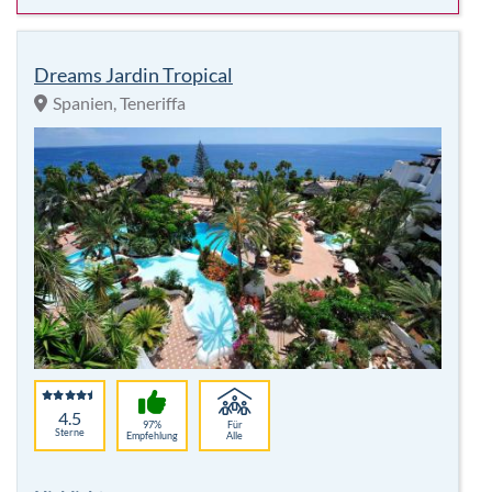
4.5
97%
Für
Sterne
Empfehlung
Alle
Highlights:
7 Nächte
Kulinarik
Frühstück
Fitness
inkl. Flug
Wassersport
p. P.
1.303,00 €
-14%
Hotelbeschreibung
p.P. ab 1.116 €