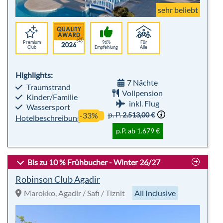
7 Nächte
Traumstrand
Vollpension
Kinder/Familie
inkl. Flug
Wassersport
p. P.
2.513,00 €
-33%
Hotelbeschreibung
p.P. ab 1.679 €
Bis zu 10 % Frühbucher - Winter 26/27
Robinson Club Agadir
Marokko, Agadir / Safi / Tiznit
All Inclusive