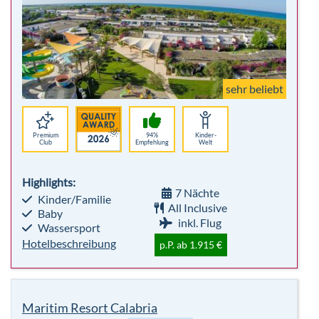
Premium
94%
Kinder-
Club
Empfehlung
Welt
Highlights:
7 Nächte
Kinder/Familie
All Inclusive
Baby
inkl. Flug
Wassersport
Hotelbeschreibung
p.P. ab 1.915 €
Maritim Resort Calabria
Italien, Kalabrien
All Inclusive