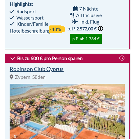
Bis zu 600 € pro Person sparen
Robinson Club Cyprus
Zypern, Süden
sehr beliebt
Premium
96%
Für
Club
Empfehlung
Alle
Highlights: