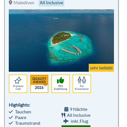
sehr beliebt
Premium
98%
Für
Club
Empfehlung
Erwachsene
Highlights:
9 Nächte
Tauchen
All Inclusive
Paare
inkl. Flug
Traumstrand
Hotelbeschreibung
p.P. ab 2.547 €
Bis zu 600 € pro Person sparen
Robinson Club Camyuva
Kemer - Beldibi
All Inclusive