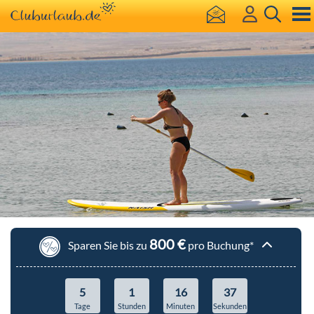
800 €
Sparen Sie bis zu
pro Buchung*
Pauschalreisen
Hotel