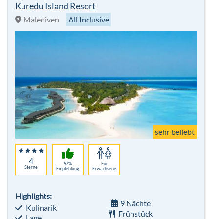
sehr beliebt
4
97%
Für
Sterne
Empfehlung
Erwachsene
Highlights:
9 Nächte
Kulinarik
Frühstück
Lage
inkl. Flug
Wellness
Hotelbeschreibung
p.P. ab 1.601 €
Bis zu 10 % Frühbucher - Winter 26/27
Robinson Club Landskron