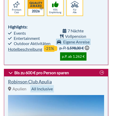
Eigene Anreise
Outdoor Aktivitäten
p. P.
1.598,00 €
-21%
Hotelbeschreibung
p.P. ab 1.262 €
Bis zu 600 € pro Person sparen
Robinson Club Apulia
Apulien
All Inclusive
sehr beliebt