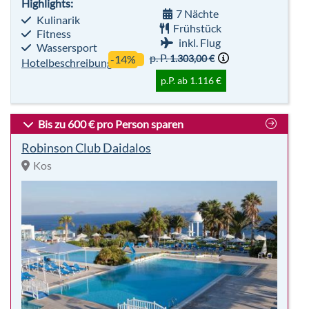
Bis zu 600 € pro Person sparen
Robinson Club Daidalos
Kos
sehr beliebt
Premium
96%
Für
Club
Empfehlung
Alle
Highlights: