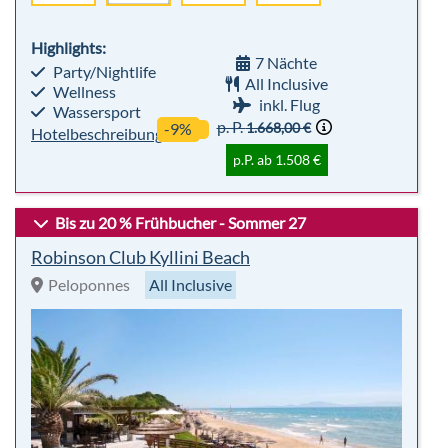
Bis zu 20 % Frühbucher - Sommer 27
Robinson Club Kyllini Beach
Peloponnes
All Inclusive
sehr beliebt
Premium
98%
Für
Club
Empfehlung
Alle