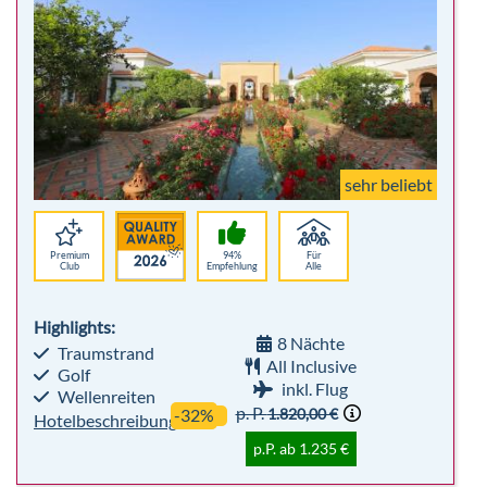
sehr beliebt
Premium
94%
Für
Club
Empfehlung
Alle
Highlights:
8 Nächte
Traumstrand
All Inclusive
Golf
inkl. Flug
Wellenreiten
p. P.
1.820,00 €
-32%
Hotelbeschreibung
p.P. ab 1.235 €
Bis zu 10% Frühbucher - Winter 26/27
Robinson Club Khao Lak
Khao Lak & Umgebung