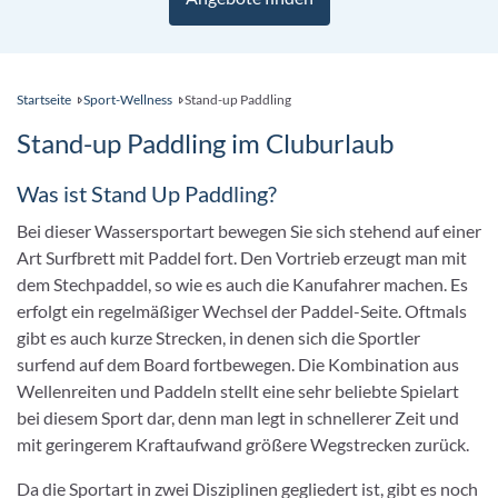
Was ist Stand Up Paddling?
Bei dieser Wassersportart bewegen Sie sich stehend auf einer
Art Surfbrett mit Paddel fort. Den Vortrieb erzeugt man mit
dem Stechpaddel, so wie es auch die Kanufahrer machen. Es
erfolgt ein regelmäßiger Wechsel der Paddel-Seite. Oftmals
gibt es auch kurze Strecken, in denen sich die Sportler
surfend auf dem Board fortbewegen. Die Kombination aus
Wellenreiten und Paddeln stellt eine sehr beliebte Spielart
bei diesem Sport dar, denn man legt in schnellerer Zeit und
mit geringerem Kraftaufwand größere Wegstrecken zurück.
Da die Sportart in zwei Disziplinen gegliedert ist, gibt es noch
das Distance Stand Up Paddling, welches wir gerne im
Folgenden noch kurz erklären: Beim Distance Stand Up
Paddling werden auch größere Wegstrecken zurückgelegt,
sodass man sich hier bestens auspowern kann. Wenn ein
Sportler von einer solchen Distance-Strecke zurückkommt,
ist er ziemlich ausgepowert und fühlt sich gut. Das Brett für
die Distance-Strecken ähnelt in der Regel der Form eines