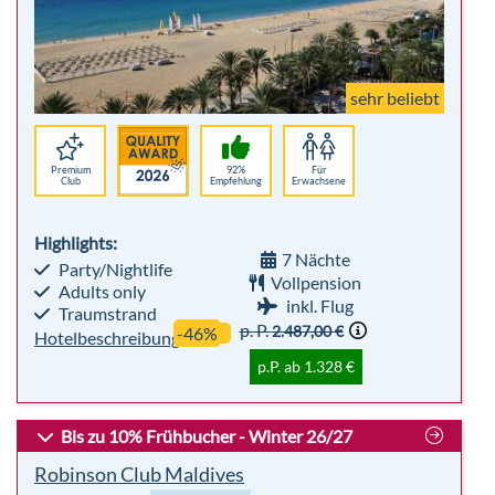
Club
Empfehlung
Erwachsene
Highlights:
7 Nächte
Party/Nightlife
Vollpension
Adults only
inkl. Flug
Traumstrand
p. P.
2.487,00 €
-46%
Hotelbeschreibung
p.P. ab 1.328 €
Bis zu 10% Frühbucher - Winter 26/27
Robinson Club Maldives
Malediven
All Inclusive