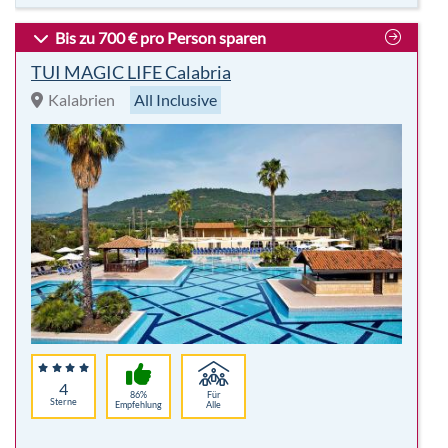
4
86%
Für
Sterne
Empfehlung
Alle
Highlights:
7 Nächte
Radsport
All Inclusive
Wassersport
inkl. Flug
Kinder/Familie
p. P.
2.572,00 €
-48%
Hotelbeschreibung
p.P. ab 1.334 €