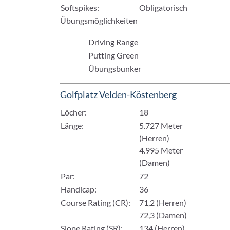
Softspikes:
Obligatorisch
Übungsmöglichkeiten
Driving Range
Putting Green
Übungsbunker
Golfplatz Velden-Köstenberg
Löcher:
18
Länge:
5.727 Meter
(Herren)
4.995 Meter
(Damen)
Par:
72
Handicap:
36
Course Rating (CR):
71,2 (Herren)
72,3 (Damen)
Slope Rating (SR):
134 (Herren)