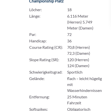
Championship Platz
Löcher:
18
Länge:
6.116 Meter
(Herren) 5.749
Meter (Damen)
Par:
72
Handicap:
36
Course Rating (CR):
70,8 (Herren)
72,3 (Damen)
Slope Rating (SR):
120 (Herren)
124 (Damen)
Schwierigkeitsgrad:
Sportlich
Gelände:
flach – leicht hügelig
mit
Wasserhindernissen
Entfernung:
25 Minuten
Fahrzeit
Softspikes:
Obligatorisch