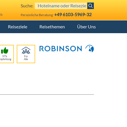
Suche:
+49 6103-5969-32
ch
Persönliche Beratung:
Reiseziele
Reisethemen
Über Uns
97%
Für
mpfehlung
Alle