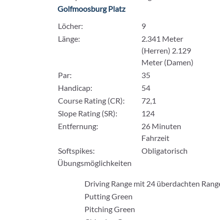
Golfmoosburg Platz
Löcher:
9
Länge:
2.341 Meter
(Herren) 2.129
Meter (Damen)
Par:
35
Handicap:
54
Course Rating (CR):
72,1
Slope Rating (SR):
124
Entfernung:
26 Minuten
Fahrzeit
Softspikes:
Obligatorisch
Übungsmöglichkeiten
Driving Range mit 24 überdachten Ran
Putting Green
Pitching Green