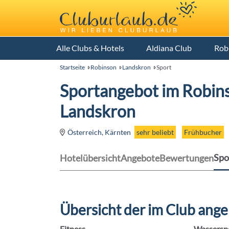
Alle Clubs & Hotels
Aldiana Club
Rob
Startseite
Robinson
Landskron
Sport
Sportangebot im Robin
Landskron
sehr beliebt
Frühbucher
Österreich, Kärnten
Spo
Hotelübersicht
Angebote
Bewertungen
Übersicht der im Club ang
Fitness
Wassersp