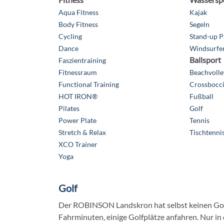
Aqua Fitness
Kajak
Body Fitness
Segeln
Cycling
Stand-up P
Dance
Windsurfen
Ballsport
Faszientraining
Fitnessraum
Beachvolle
Functional Training
Crossbocc
HOT IRON®
Fußball
Pilates
Golf
Power Plate
Tennis
Stretch & Relax
Tischtenni
XCO Trainer
Yoga
Golf
Der ROBINSON Landskron hat selbst keinen Golfp
Fahrminuten, einige Golfplätze anfahren. Nur i