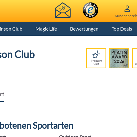
Kundenberei
inson Club
Magic Life
Bewertungen
Top Deals
son Club
Premium
Club
E
rt
ebotenen Sportarten
ort
Outdoor-Sport