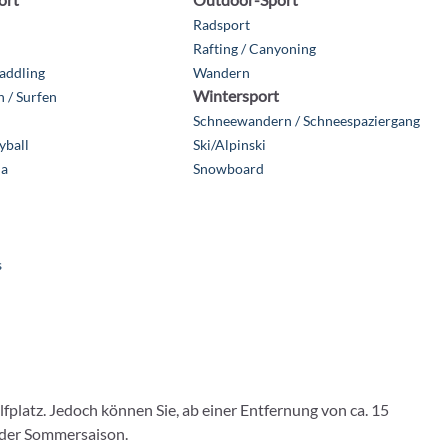
Radsport
Rafting / Canyoning
addling
Wandern
Wintersport
 / Surfen
Schneewandern / Schneespaziergang
yball
Ski/Alpinski
ia
Snowboard
s
latz. Jedoch können Sie, ab einer Entfernung von ca. 15
n der Sommersaison.